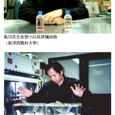
氣功意念改變小白鼠脾臟細胞
（新澤西醫科大學）