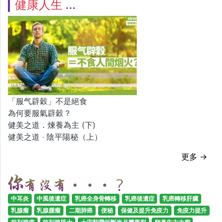
健康人生
「服气辟穀」不是絕食
為何要服氣辟穀？
健美之道．煉養為主 (下)
健美之道 ‧ 陰平陽秘（上）
更多 →
中耳炎
中風後遺症
乳癌全身骨轉移
乳癌後遺症
乳癌轉移肝臟
乳腺瘤
乳腺腫瘤
二期肺癌
便秘
保健及提升免疫力
免疫力提升