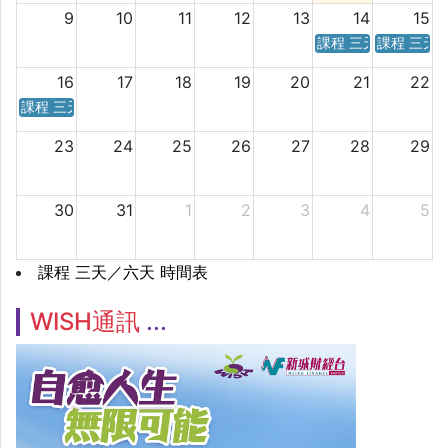
9
10
11
12
13
14
15
課程 三天／六天 時
課程 三天
16
17
18
19
20
21
22
課程 三天／六天 時間表
23
24
25
26
27
28
29
30
31
1
2
3
4
5
課程 三天／六天 時間表
WISH通訊