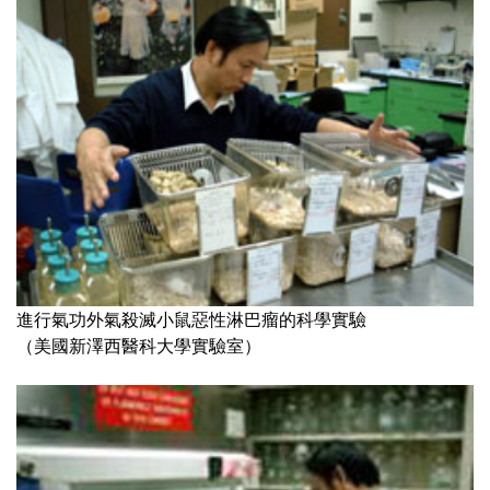
進行氣功外氣殺滅小鼠惡性淋巴瘤的科學實驗
（美國新澤西醫科大學實驗室）