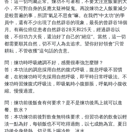
答：這一切均屬正常。煉功不可著相，不要太注意飯量的大
小，不可對自身的反應太疑神疑鬼。再說煉功之人飯量減少
是較普遍的事，所謂“氣足不思食”嘛。在我們“中太功”的學
員中，還有不少出現了自然辟谷的現象，最長的曾辟谷18個
月。有兩位癌症患者自然辟谷28天和25天，經過辟谷以
後，不但功力大長，還治好了自己的“絕症”。當然，這一切
都需要順其自然，切不可人為去追求。望你好好領會“只管
耕耘，不管收獲”這句話的含意。
問：煉功時呼吸總調不好，感覺很牽強怎麼辦？
答：本功法的調息採用自然的腹式呼吸，腹息呼吸不習慣
者，在初煉功時可先採用自然呼吸，即平時日常呼吸法。不
煉功時習煉腹式呼吸法，即吸氣時小腹膨脹，呼氣時小腹收
縮。慢慢過渡。
問：煉功前後飯食有何要求？是不是煉功後馬上就可以進
餐、飲水？
答：本功煉功前後對飲食無特殊要求，但習功者的飲食以輕
淡一點為好，每頓飯也不可吃得過飽，以七成飽為宜。夏日
功後全身發熱，切忌馬上喝冷飲、冰水。