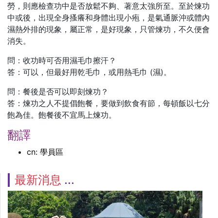
勞，則應檢查功中是否放鬆不夠、著意太強所至。至於煉功
中或後，出現全身搔癢和身體出現小疱，是氣通脈沖或體內
濕熱外排的現象，屬正常，是好現象，只管煉功，不久便會
消失。
問：收功時可否用濕毛巾擦汗？
答：可以，但最好用乾毛巾，或用熱毛巾 (濕)。
問：餐後是否可以即刻煉功？
答：煉功之人不提倡飽餐，要做到飲食有節，每頓飯以七分
飽為佳。飽餐後不宜馬上煉功。
翻譯
cn: 學員區
最新消息