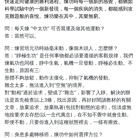
快速走向健康的勝利過程。煉功時每一個新的感覺，都猶如
科學試驗中的一個新發現，每一個疾病的消失，都能感到攻
克難題般的喜悅。煉功樂在其中，其樂無窮。
問：每天煉 “中太功” 可否晨運及做其他運動？
答：當然可以。
問：煉習培元功時絲毫未動，像個木頭人，怎麼辦？
答：“靜極生功” 是任何事物都必須要遵循的客觀規律，我們
煉氣功也同樣，靜中生氣，氣機一旦發動，靜極必生動。不
生動，原因有三:
形體不夠放鬆，動作太僵化，抑制了氣機的發動。
雜念太多，無法進入到“空無”的境界。
對“動相”過於追求，變成了“雜念”，影響了入靜。解決的辦
法是首先檢查以上3條，找出原因，再好好閱讀教材的有關
文章，放棄追求、放棄執著(包括對動態的追求)，恬淡虛無
地按要求去存想(以一念代萬念)，在不知不覺中就會生動。
即便不動，只要你進入到這種狀態裡去，一樣有療效。
問：身患多處轉移癌，煉功中如何選擇方位？