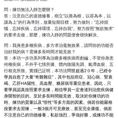
問：煉功無法入靜怎麼辦？
答：注意自己的道德修養，樹立“以善為根，以容為本，以
讓為上”的行為準則，放棄短期目標，努力做到：“忘掉煩
惱，忘掉疾病，忘掉環境，忘掉自我”。努力按照“無欲無求”
的要求去做，那麼，煉功入靜的問題便會很快解決。
問：我身患多種疾病，多方求治毫無效果，請問你的功能否
治好我的病？需煉多長時間才能見效？
答：本功一步功系列專為治療多種疾病而創編，不管你身患
何種疾病，不外乎七情所擾、體內陰陽失調、氣滯血瘀、五
行相克所致。實踐已証明，本功法
問世超過2０年，已經令
學員自愈了大量“奇難雜症”，其中包括癌症、冠心病、腎衰
竭、乙肝HA陽性、高血壓、糖尿病等重症患者。因此，只
要學員認真按照要求去煉，相信學員一定會達到治愈疾病健
身開智的目的。至於多長時間能見效，取決於你煉功的功
時、煉功的質量以及“悟性”等多方面的因素。倘若你能嚴格
按要求去習煉﹐一般3個月可見療效，甚至完全康復。倘若
不注意自己的功德修養，私欲強烈，爭強好勝，或煉功不能