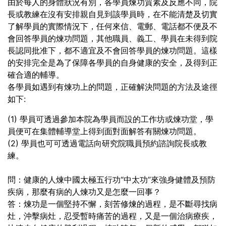
由於每人的身體狀況有別，各學員煉功質素及反應不同，院
長或教練在沒有安排親自見到該學員時，在不能清楚及切實
了解學員的實際情況下，任何來信、電郵、電話都不便及不
會回答學員的煉功問題，其他職員、義工、學員在未得到院
長認同批准下，都不適宜及不會回答學員的煉功問題。這樣
的安排完全是為了保障各學員的自身健康的安全，及得到正
確合適的輔導。
各學員如遇到有煉功上的問題，正確解決問題的方法及途徑
如下:
(1) 學員可透過參加本院為學員而設的工作坊或煉功堂，學
員便可在集體輔導堂上得到面對面解答有關煉功問題。
(2) 學員也可可透過電話向研究院職員預約諮詢院長或教
練。
問：健康的人煉中國太極五行功“中太功”來強身健體及預防
疾病，那麼有病的人煉功又是怎麼一回事？
答：煉功是一個堅持不懈，刻苦修煉的過程，是不斷尋找病
灶，沖擊病灶，忍受暫時痛苦的過程，又是一個治病療疾，