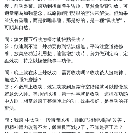
復﹐前功盡棄。煉功到後面產生昏睡，當然會影響功效，可
適當稍為加強意念，或略微睜開雙眼的辦法來解決。但如果
並沒有昏睡，而是似睡非睡，那是好的，是一種“氣功態”，
可順其自然。
問：煉太極五行功怎樣才能快點長功？
答：欲速則不達！煉功要做到恬淡虛無，平時注意道德修
養，放棄急功近利思想，適當增加功時，努力做到定時，定
點煉功，持之以恆便能事半功倍。
問：晚上躺在床上煉臥功，需要收功嗎？收功後人挺精神，
無法入睡怎麼辦？
答：不必馬上收功，煉完功或到意識守空階段就可以慢慢放
鬆意念入睡。等睡醒以後，第一件事就是收功。這樣在功態
中入睡，相當於煉了整個晚上的功，效果很好，是長功的好
辦法。
問：我煉“中太功”一段時間以後，睡眠已得到明顯的改善，
但精神體力改善不大，飯量反而減少了，不知是否正常？