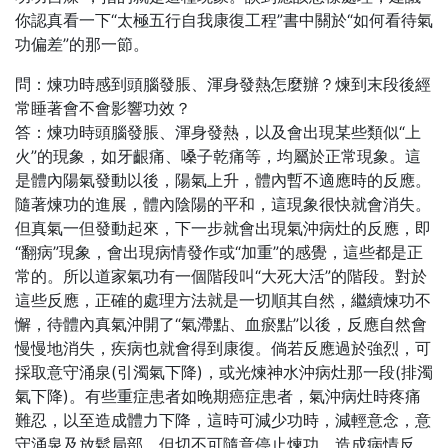
你認真看一下“太極五行自我康復工程”書中關於“如何看待氣
功偏差”的那一節。
問：煉功時感到頭腦發脹、渾身發熱怎麼辦？煉到末段後經
常睡著會不會影響功效？
答：煉功時頭腦發脹、渾身發熱，以及會出現某些類似“上
火”的現象，如牙齦痛、嗓子乾痛等，均屬於正常現象。這
是體內陽氣發動以後，陽氣上升，體內暫不適應時的反應。
隨著煉功的進展，體內陰陽的平和，這現象很快就會消失。
但真氣一但發動起來，下一步就會出現氣沖病灶的反應，即
“翻病”現象，會出現病情發作或“加重”的感覺，這些都是正
常的。所以道家氣功有一個階段叫“大死大活”的階段。對於
這些反應，正確的處理方法就是一切順其自然，繼續煉功不
懈，待體內真氣沖開了“氣滯點、血瘀點”以後，反應自然會
慢慢地消失，疾病也就會得到康復。倘若反應過於強烈，可
採取意守涌泉(引濁氣下降)，或光煉神水沖病灶那一段(排濁
氣下降)。有些重症患者如晚期癌症患者，氣沖病灶時疼痛
難忍，以至造成體力下降，這時可減少功時，減輕意念，意
守涌泉及放鬆局部，但切不可隨意停止煉功，造成病情反