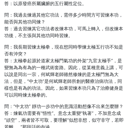
答：以原發癌所屬臟腑的五行屬性定位。
問：我過去煉過其他它功法，需停多少時間方可習煉本功，
能否與其他功同煉？
答：過去習煉其它功法者改煉本功，可馬上轉入，但改煉本
功後，不主張與其他功同時習煉。
問：我長期習煉太極拳，現在想同時學煉太極五行功不知是
否有沖突？
答：太極拳起源於道家太極門氣功的外架“九官太極手”，是
變無為為有為的一種武術套路。因此，從某種意義上講，可
以說是同出一宗，何斌輝老師雖然修煉的是太極門無為大
法，但是，“中太功”是何斌輝老師所創的醫療治病功法，同
樣也是有為的功法。因此，如果習煉本功只為了治療健身是
可以同時煉太極拳的。
問：“中太功” 靜功一步功中的意識活動想像不出來怎麼辦？
答：煉氣功需要有“悟性”。意念太重變“執著”，不加意念成
“頑空”，兩者皆不可取，要理解“似想非想，似守非守，若即
若離……”那段話的內涵。