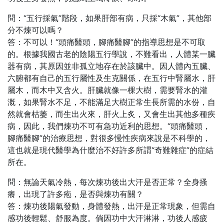
問：“五行採氣”階段，如果肝部有病，只採“木氣”，其他部
分不煉可以嗎？
答：不可以！“頭痛醫頭，腳痛醫腳”的指導思想是不可取
的。根據我國古老的陰陽五行學說，不難看出，人體某一臟
器有病，其原因並非孤立地存在於該臟中。因人體內五臟、
六腑都有自己的五行屬性及生克關係，在五行中腎屬水，肝
屬木，而木中又含火。肝臟就像一棵大樹，需要腎水的灌
溉，如果腎水不足，不能滿足大樹正常生長所需的水份，自
然就會枯萎，而生出火來，肝火上炙，又會生出其他多種疾
病，因此，我們煉功不可有急功近利的思想。“頭痛醫頭，
腳痛醫腳”的治療思想，對很多慢性疾病來說是不科學的，
這也就是現代醫學為什麼治不好許多所謂“奇難雜症”的症結
所在。
問：無論天氣冷熱，每次煉功後出大汗是否正常？全身搔
癢，出現了許多疱，是否與煉功有關？
答：煉功後陽氣發動，身體發熱，出汗是正常現象，但需自
感功後輕鬆、舒服為度。倘因功中大汗淋淋，功後人感疲