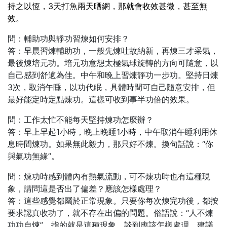
持之以恆，3天打魚兩天晒網，那就會收效甚微，甚至無
效。
問：輔助功與靜功習煉如何安排？
答：早晨習煉輔助功，一般先煉吐故納新，再煉三才采氣，
最後煉培元功。培元功意想太極氣球旋轉的方向可隨意，以
自己感到舒適為佳。中午和晚上習煉靜功一步功。堅持日煉
3次，取消午睡，以功代眠，具體時間可自己隨意安排，但
最好能定時定點煉功。這樣可收到事半功倍的效果。
問：工作太忙不能每天堅持煉功怎麼辦？
答：早上早起1小時，晚上晚睡1小時，中午取消午睡利用休
息時間煉功。如果無此毅力，那只好不煉。換句話說：“你
與氣功無緣”。
問：煉功時感到體內有熱氣流動，可不煉功時也有這種現
象，請問這是否出了偏差？應該怎樣處理？
答：這些感覺都屬於正常現象。只要你每次煉完功後，都按
要求認真收功了，就不存在出偏的問題。俗語說：“人不煉
功功自煉”，指的就是這種現象。談到應該怎樣處理，建議