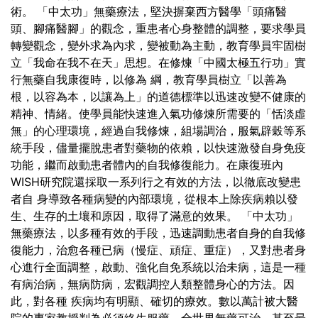
術。
「中太功」無藥療法，堅決摒棄西方醫學「頭痛醫
頭、腳痛醫腳」的觀念，重患者心身整體的調整，要求學員
轉變觀念，變外求為內求，變被動為主動，教育學員牢固樹
立「我命在我不在天」思想。在修煉「中國太極五行功」實
行無藥自我康復時，以修為 綱，教育學員樹立「以善為
根，以容為本，以讓為上」的道德標準以迅速改變不健康的
精神、情緒。使學員能快速進入氣功修煉所需要的「恬淡虛
無」的心理環境，經過自我修煉，組場調治，服氣辟穀等系
統手段，儘量擺脫患者對藥物的依賴，以快速激發自身免疫
功能，繼而啟動患者體內的自我修復能力。在康復班內
WISH研究院還採取一系列行之有效的方法，以徹底改變患
者自 身導致各種病變的內部環境，從根本上除疾病賴以發
生、生存的土壤和原因，取得了滿意的效果。
「中太功」
無藥療法，以多種有效的手段，迅速調動患者自身的自我修
復能力，治愈各種已病（慢症、頑症、重症），又對患者身
心進行全面調整，啟動、強化自免系統以治未病，這是一種
有病治病，無病防病，宏觀調控人類整體身心的方法。因
此，對各種 疾病均有明顯、確切的療效。數以萬計被大醫
院的專家教授判為必須終生服藥、全世界無藥可治、甚至最