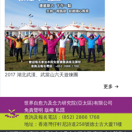
2017 湖北武漢、武當山六天遊煉團
更多 →
世界自愈力及念力研究院(亞太區)有限公司
免責聲明
版權
私隱
查詢及報名電話：(852) 2866 1768
地址：香港灣仔軒尼詩道258號德士古大廈11樓