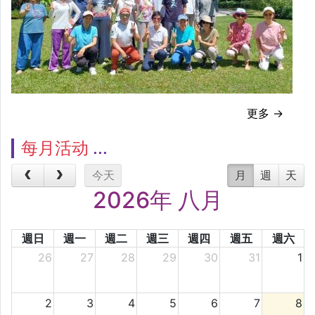
更多 →
每月活动
今天
月
週
天
2026年 八月
週日
週一
週二
週三
週四
週五
週六
26
27
28
29
30
31
1
2
3
4
5
6
7
8