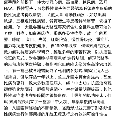
療手段的前提下，使大批冠心病、高血壓、糖尿病、乙肝
HAA、慢性腎炎，各類慢性胃炎等西醫認為必須終生服藥的
慢性病患者得以康復。 又使大量 運動性頑疾，如類風濕、
風濕、三椎退行性病變、骨質增生等患者解除痛苦，恢復了
健康。使一大批各類被大醫院專家們告知全世界無藥可治的
奇症、難症，如白塞氏症、眼底多發性病變，數十年的耳
聾、哮喘 、盲目、失聲、紅斑狼瘡、慢性骨膜炎、重症肌
無力等病患者恢復健康。
自1992年以來，何斌輝總院長又
致力氣功抗癌的科學研究，經過多年的艱苦探索，以抗癌強
化班的形式，對各類晚期癌症患者 進行培訓。經現代醫學
的班前班後兩次檢驗，每期強化班的臨床顯效率高達90%以
上。有一批已被各地醫院判了死刑的各類晚 期癌症病人已
經康復。健康存活十年以上，並且身體素質全面提高，甚至
比病前更好。絕大多數癌症病人，經「中太功」抗癌治奇難
頑症強化培訓後，腫瘤普遍縮小，生存質量明顯提高，其他
慢性頑症患者在短時間內很快康復。十幾年的氣功臨床，何
斌 輝總院長創立了一整套「中太功」無藥康復的系統理
論，又隨臨床經驗的不斷積累，逐漸形成並完善了對各類慢
性疾病進行無藥康復的系統工程及行之有效的可操作性技