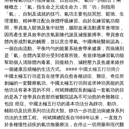
種概念：「氣」指生命之元或生命力，而「功」則指用
「氣」、自制及成就的技巧。氣功主要包括冥想、鬆弛、生
理運動、精神專注配合身體呼吸練習。由於在練習氣功期
間，學員進入鬆弛及集中狀態，腦部血液流動通常會增加，
因而產生更具效率的含氧新陳代謝及減慢脈搏率。學員會在
體內形成對氣的觸覺，並以意念導氣。中國傳統醫術認為，
一個自由流動、平衡均勻的能量系統會帶來健康，而病痛則
是「氣」在體內某部分受到堵塞所致。有規律地練習氣功能
幫助個人清除體內毒素、回復精力、減輕壓力及焦慮來維持
一個健康且積極的生活方式。
#### 中國太極五行功簡介
中國太極五行功是旨在使學員自愈各種頑症、難症、奇症所
創編的一套醫療氣功。中國太極五行功與追求神功異能的其
他功法有著本質的不同，何斌輝總院長創編這一套氣功的目
的是為了使學員自愈那些被醫院認為不可治愈的奇難雜症，
包括 癌症。中國太極五行功的基本功法分為靜功、動功、
輔助功及抗癌系列功法四大類。靜功一步功是治病健身系列
功法的主體工程。
何斌輝總院長自1989年以來，一直致力
於各種慢性頑疾的氣功無藥療法，在停止一切用藥和現代醫