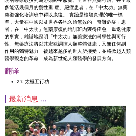
多能活幾個月的慢性重 症、絕症患者，在「中太功」無藥
康復強化培訓班中得以康復。
實踐是檢驗真理的唯一標
準，大量在中國以及世界各地久治無效的「奇難危症」患
者，在「中太功」無藥康復的培訓班內獲得痊愈，重返健康
的事實，雄辯地證明「中太功」無藥療法的科學性與可行
性。無藥療法將以其宏觀調控人類整體健康，又無任何副
作用的獨特魅力，被越來越多的世人所接受，並將掀起人類
醫學觀念的革命，成為新世紀人類醫學的發展方向。
翻译
zh: 太極五行功
最新消息