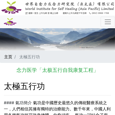
主页
太極五行功
念力医学「太极五行自我康复工程」
太極五行功
#### 氣功簡介
氣功是中國歷史最悠久的傳統醫療系統之
一，人們相信其擁有獨特的治療能力。數千年來，中國人利
用各種氣功技巧強身健體、自愈頑疾。
氣功一詞結合了兩